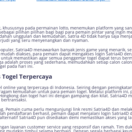
tuk Pemain Pintar
net, khususnya pada permainan lotto, menemukan platform yang s
 sebagai pilihan pilihan bagi bagi para pemain pintar yang ingin
udahan unggulan dan kemudahan, Satria 4D tidak hanya saja men
rjudi yang seru menyenangkan dan nyaman.
rpopuler, Satria4D menawarkan banyak jenis game yang menarik, se
ng mudah diakses, para pemain dapat mengakses login Satria4D den
ada untuk memastikan agar semua penggemar togel dapat terus be
ga adalah proses yang sederhana, memudahkan setiap calon calon
el pada hari ini.
s Togel Terpercaya
gel online yang terpercaya di Indonesia. Seiring dengan peningkat
ragam kemudahan untuk para pemain togel. Melalui platform ini,
el Hongkong dan togel hari ini dengan gampang dan kilat. Satria4
bertransaksi.
ng. Pemain cuma perlu mengunjungi link resmi Satria4D dan mela
lah pendaftaran berhasil, pemain dapat menjalani login Satria4D 
k alternatif Satria4D pun disediakan demi memastikan akses yang 
l dengan layanan customer service yang responsif dan ramah. Tim 
g mungkin timbul selama bermain. Dengan segala berbagai keunggu