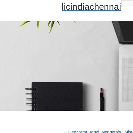
licindiachennai
←
Generator Togel: Mengetahui Miste