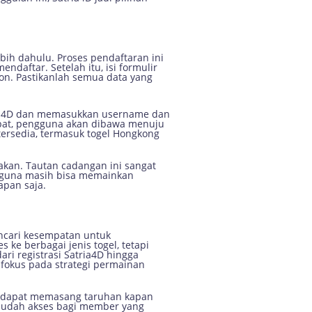
bih dahulu. Proses pendaftaran ini
daftar. Setelah itu, isi formulir
pon. Pastikanlah semua data yang
tria4D dan memasukkan username dan
tepat, pengguna akan dibawa menuju
tersedia, termasuk togel Hongkong
nakan. Tautan cadangan ini sangat
engguna masih bisa memainkan
apan saja.
ncari kesempatan untuk
ke berbagai jenis togel, tetapi
ri registrasi Satria4D hingga
fokus pada strategi permainan
n dapat memasang taruhan kapan
rmudah akses bagi member yang